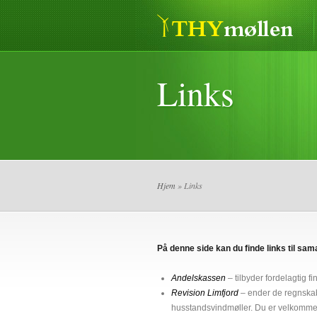
Links
Hjem
» Links
På denne side kan du finde links til sa
Andelskassen
– tilbyder fordelagtig 
Revision Limfjord
– ender de regnskab
husstandsvindmøller. Du er velkommen