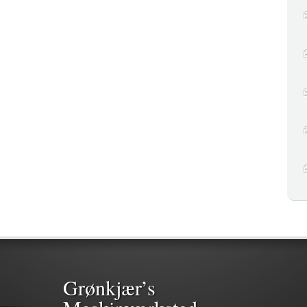
Grønkjær’s