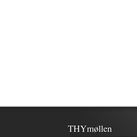
THYmøllen