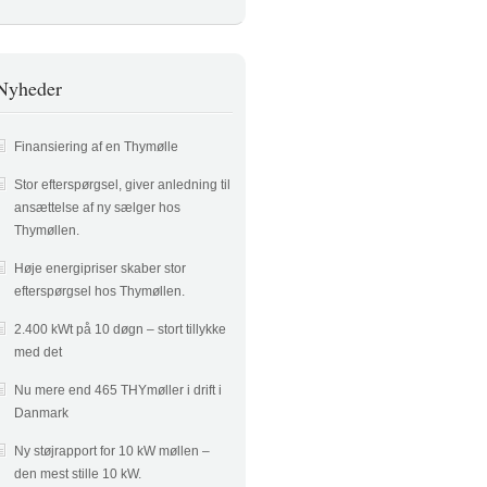
Nyheder
Finansiering af en Thymølle
Stor efterspørgsel, giver anledning til
ansættelse af ny sælger hos
Thymøllen.
Høje energipriser skaber stor
efterspørgsel hos Thymøllen.
2.400 kWt på 10 døgn – stort tillykke
med det
Nu mere end 465 THYmøller i drift i
Danmark
Ny støjrapport for 10 kW møllen –
den mest stille 10 kW.