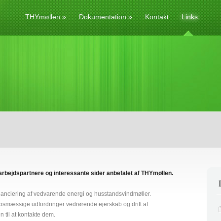
THYmøllen
»
Dokumentation
»
Kontakt
Links
marbejdspartnere og interessante sider anbefalet af THYmøllen.
financiering af vedvarende energi og husstandsvindmøller.
smæssige udfordringer vedrørende ejerskab og drift af
 til at kontakte dem.